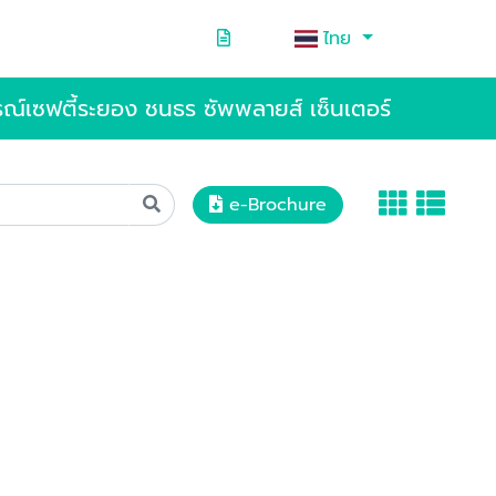
ไทย
รณ์เซฟตี้ระยอง ชนธร ซัพพลายส์ เซ็นเตอร์
e-Brochure