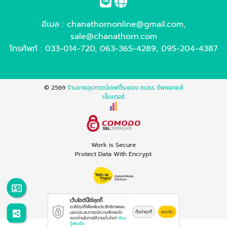
อีเมล :
chanathornonline@gmail.com
,
sale@chanathorn.com
โทรศัพท์ :
033-014-720
,
063-365-4289
,
095-204-4387
© 2569
ร้านขายอุปกรณ์เซฟตี้ระยอง ชนธร ซัพพลายส์
เซ็นเตอร์
Work is Secure
Protect Data With Encrypt
Powered By
เว็บไซต์นี้ใช้คุกกี้
Thailand YellowPages
เราใช้คุกกี้เพื่อเพิ่มประสิทธิภาพและ
ตั้งค่าคุกกี้
ยอมรับ
มอบประสบการณ์ความพึงพอใจ
ของท่านในการใช้งานเว็บไซต์
เรียน
รู้เพิ่มเติม