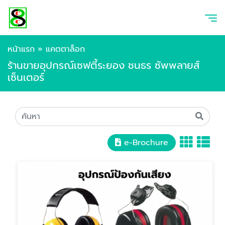
หน้าแรก
»
แคตตาล็อก
ร้านขายอุปกรณ์เซฟตี้ระยอง ชนธร ซัพพลายส์
เซ็นเตอร์
e-Brochure