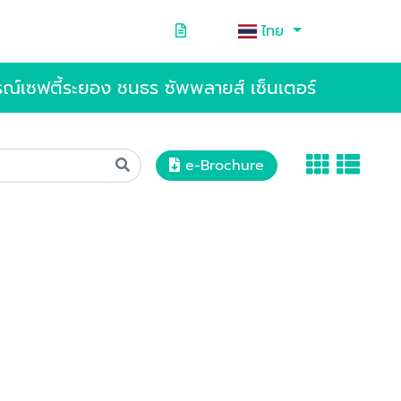
ไทย
รณ์เซฟตี้ระยอง ชนธร ซัพพลายส์ เซ็นเตอร์
e-Brochure