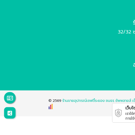
32/32 ซ
© 2569
ร้านขายอุปกรณ์เซฟตี้ระยอง ชนธร ซัพพลายส์ เซ
เว็บไซต
เราใช
การใช